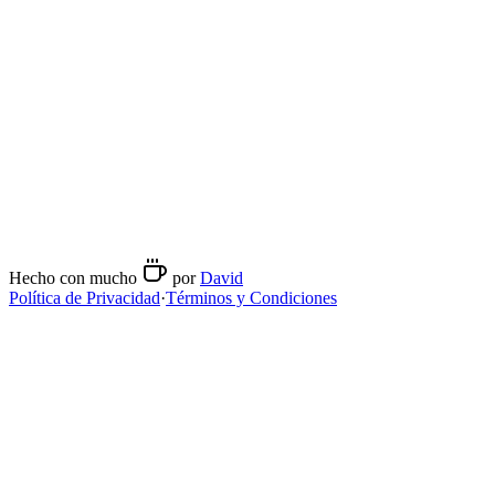
domingo
09:00
-
16:00
Métodos de preparación
Espresso
Contacto
+6281138117613
Hecho con mucho
por
David
Política de Privacidad
·
Términos y Condiciones