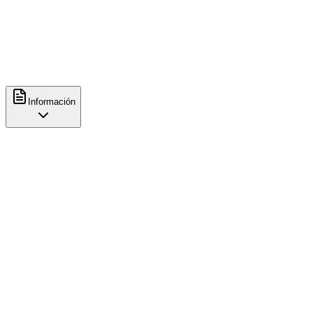
Espresso
Contacto
+34631050836
Información
Características
Comida
Brunch
Comodidades