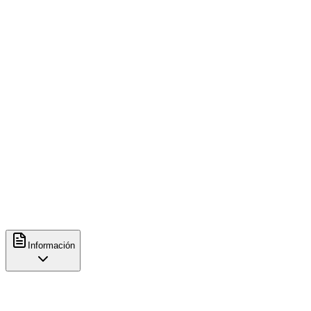
viernes
08:00
-
20:00
sábado
08:00
-
20:00
domingo
08:00
-
20:00
Métodos de preparación
Espresso
Contacto
+34623595883
http://www.syra.coffee/
Información
Características