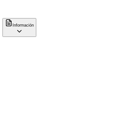
+34693707580
@
saintgeorgescafe
Información
Características
Comida
Bollería
Cookies
Servicio