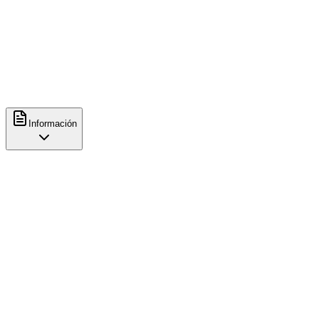
Espresso
Contacto
+34654416820
https://www.instagram.com/cafederex/
Información
Características
Comida
Brunch