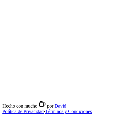
viernes
08:30
-
16:00
18:00
-
22:00
sábado
10:00
-
15:00
domingo
10:00
-
15:00
Métodos de preparación
Espresso
Contacto
+34654416820
https://www.instagram.com/cafederex/
Hecho con mucho
por
David
Política de Privacidad
·
Términos y Condiciones