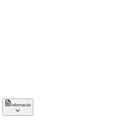
08:30
-
18:00
jueves
08:30
-
18:00
viernes
08:30
-
18:00
sábado
08:30
-
18:00
domingo
11:00
-
18:00
Métodos de preparación
Espresso
Contacto
@
osskaffe.es
Información