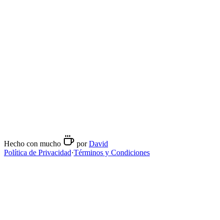
08:30
-
18:00
sábado
08:30
-
18:00
domingo
11:00
-
18:00
Métodos de preparación
Espresso
Contacto
@
osskaffe.es
Hecho con mucho
por
David
Política de Privacidad
·
Términos y Condiciones