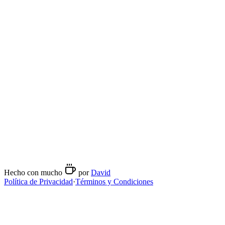
08:30
-
20:00
viernes
08:30
-
20:00
sábado
09:00
-
20:00
domingo
09:00
-
20:00
Métodos de preparación
Espresso
Contacto
http://www.mision.cafe/
Hecho con mucho
por
David
Política de Privacidad
·
Términos y Condiciones