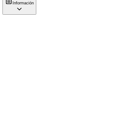
Información
Características
Comida
Tostadas
Bollería
Cookies
Comodidades