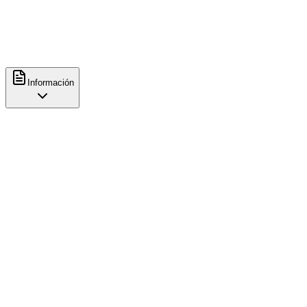
Métodos de preparación
Espresso
Información
Características
Comida
Tostadas
Comodidades