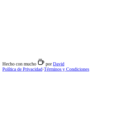
viernes
08:00
-
16:30
sábado
09:00
-
16:30
domingo
Cerrado
Métodos de preparación
Espresso
Hecho con mucho
por
David
Política de Privacidad
·
Términos y Condiciones