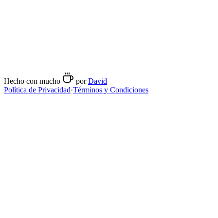
Espresso
Contacto
+34607487077
@
lodettocafe
Hecho con mucho
por
David
Política de Privacidad
·
Términos y Condiciones