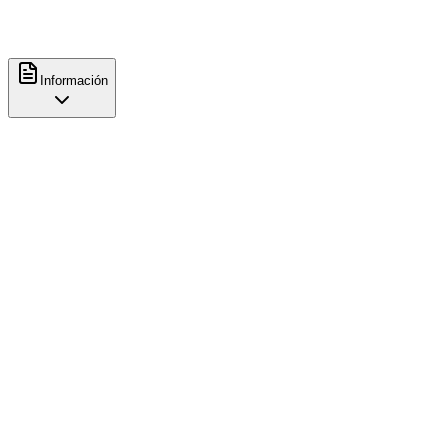
+34607487077
@
lodettocafe
Información
Características
Comida
Brunch
Bollería
Servicio