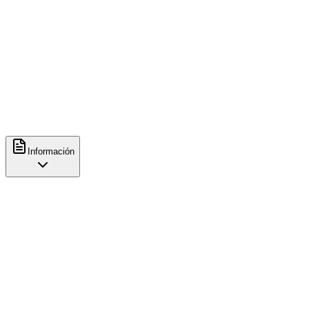
Métodos de preparación
Espresso
Contacto
+34914445306
http://www.eastcrema.com/
Información
Características
Café