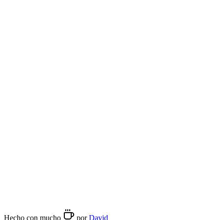
08:00
-
20:00
miércoles
08:00
-
20:00
jueves
08:00
-
20:00
viernes
08:00
-
20:00
sábado
09:00
-
20:00
domingo
09:00
-
20:00
Métodos de preparación
Espresso
Contacto
+34914445306
http://www.eastcrema.com/
Hecho con mucho
por
David