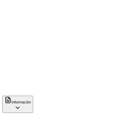
viernes
07:30
-
16:00
sábado
Cerrado
domingo
Cerrado
Métodos de preparación
Espresso
Contacto
+34933393009
http://www.cupsandcoffeebcn.com/
Información