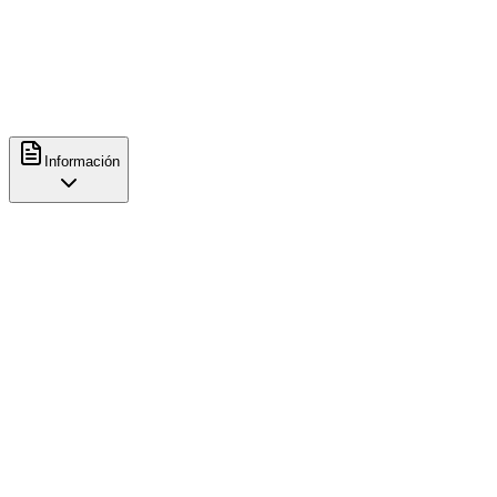
Espresso
Contacto
http://sirokocafe.com/
Información
Características
Comida
Brunch
Comodidades