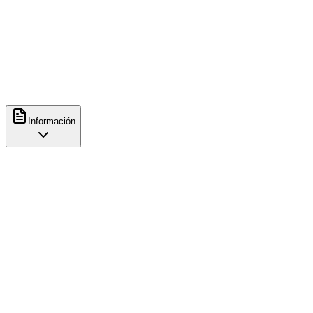
Espresso
Contacto
+34722482038
https://www.brewtalist.es/
Información
Características
Café
Venta de café