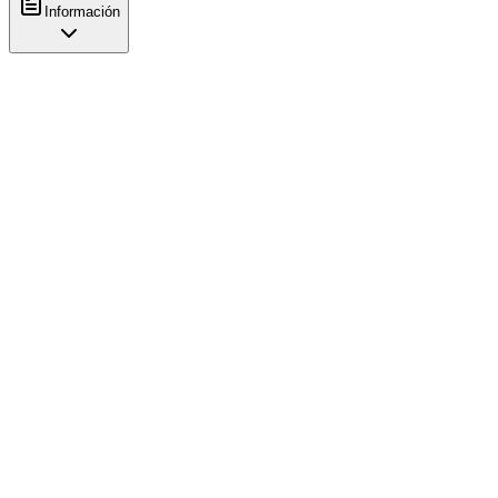
Información
Características
Café
Venta de café
Servicio
Local y para llevar
Horarios