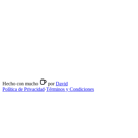
domingo
Cerrado
Métodos de preparación
Espresso
Contacto
+34848415094
https://allegro.makro.bar/?lang=es
Hecho con mucho
por
David
Política de Privacidad
·
Términos y Condiciones