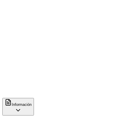
viernes
08:00
-
15:00
sábado
09:00
-
13:00
domingo
Cerrado
Métodos de preparación
Espresso
Contacto
+34848415094
https://allegro.makro.bar/?lang=es
Información